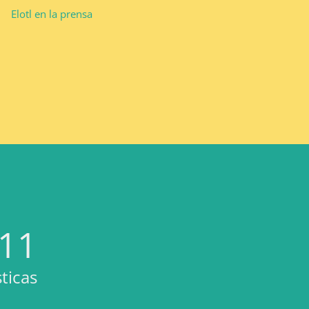
Elotl en la prensa
11
sticas