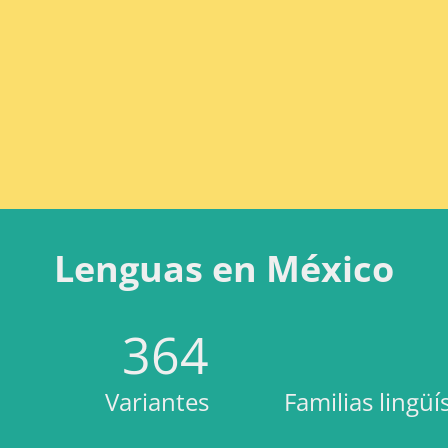
Lenguas en México
364
Variantes
Familias lingüí